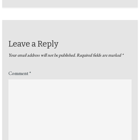
Leave a Reply
Your email address will not be published.
Required fields are marked
*
Comment
*