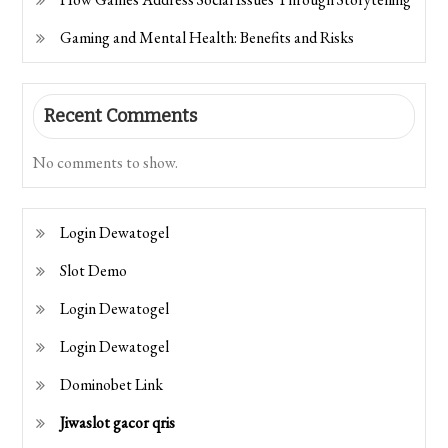
Gaming and Mental Health: Benefits and Risks
Recent Comments
No comments to show.
Login Dewatogel
Slot Demo
Login Dewatogel
Login Dewatogel
Dominobet Link
Jiwaslot gacor qris