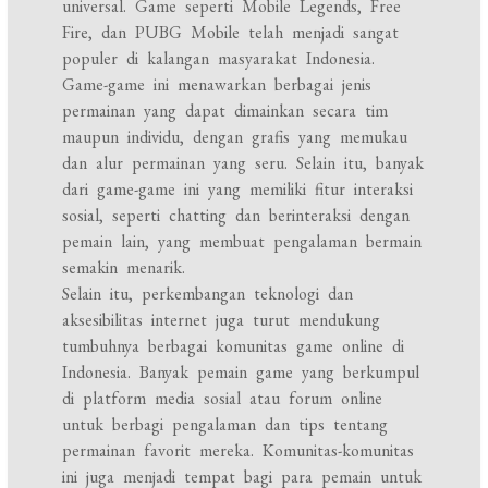
universal. Game seperti Mobile Legends, Free
Fire, dan PUBG Mobile telah menjadi sangat
populer di kalangan masyarakat Indonesia.
Game-game ini menawarkan berbagai jenis
permainan yang dapat dimainkan secara tim
maupun individu, dengan grafis yang memukau
dan alur permainan yang seru. Selain itu, banyak
dari game-game ini yang memiliki fitur interaksi
sosial, seperti chatting dan berinteraksi dengan
pemain lain, yang membuat pengalaman bermain
semakin menarik.
Selain itu, perkembangan teknologi dan
aksesibilitas internet juga turut mendukung
tumbuhnya berbagai komunitas game online di
Indonesia. Banyak pemain game yang berkumpul
di platform media sosial atau forum online
untuk berbagi pengalaman dan tips tentang
permainan favorit mereka. Komunitas-komunitas
ini juga menjadi tempat bagi para pemain untuk